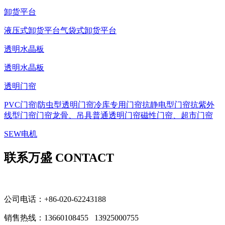
卸货平台
液压式卸货平台
气袋式卸货平台
透明水晶板
透明水晶板
透明门帘
PVC门帘|防虫型透明门帘
冷库专用门帘
抗静电型门帘
抗紫外
线型门帘
门帘龙骨、吊具
普通透明门帘
磁性门帘、超市门帘
SEW电机
联系万盛 CONTACT
公司电话：+86-020-62243188
销售热线：
13660108455 13925000755