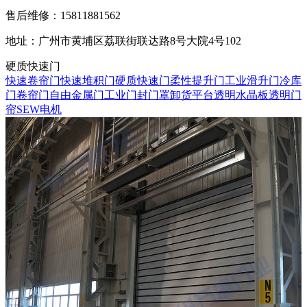
售后维修：15811881562
地址：广州市黄埔区荔联街联达路8号大院4号102
硬质快速门
快速卷帘门
快速堆积门
硬质快速门
柔性提升门
工业滑升门
冷库
门
卷帘门
自由金属门
工业门封门罩
卸货平台
透明水晶板
透明门
帘
SEW电机