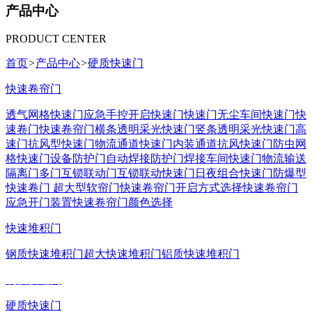
产品中心
PRODUCT CENTER
首页
>
产品中心
>
硬质快速门
快速卷帘门
透气网格快速门
应急手控开启快速门
快速门
无尘车间快速门
快
速卷门
快速卷帘门
横条透明采光快速门
竖条透明采光快速门
高
速门
抗风型快速门
物流通道快速门
内装通道抗风快速门
防虫网
格快速门
设备防护门
自动焊接防护门
焊接车间快速门
物流输送
隔离门
多门互锁联动门
互锁联动快速门
日夜组合快速门
防爆型
快速卷门
超大型软帘门
快速卷帘门开启方式选择
快速卷帘门
应急开门装置
快速卷帘门颜色选择
快速堆积门
钢质快速堆积门
超大快速堆积门
铝质快速堆积门
硬质快速门
硬质快速门