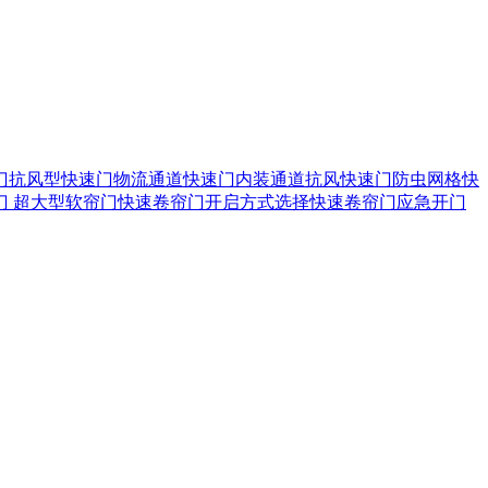
门
抗风型快速门
物流通道快速门
内装通道抗风快速门
防虫网格快
门
超大型软帘门
快速卷帘门开启方式选择
快速卷帘门应急开门