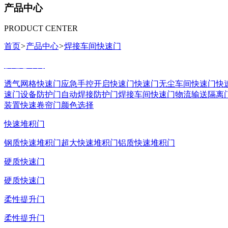
产品中心
PRODUCT CENTER
首页
>
产品中心
>
焊接车间快速门
快速卷帘门
透气网格快速门
应急手控开启快速门
快速门
无尘车间快速门
快
速门
设备防护门
自动焊接防护门
焊接车间快速门
物流输送隔离
装置
快速卷帘门颜色选择
快速堆积门
钢质快速堆积门
超大快速堆积门
铝质快速堆积门
硬质快速门
硬质快速门
柔性提升门
柔性提升门