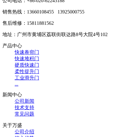
公司电话：+86-020-62243188
销售热线：
13660108455 13925000755
售后维修：15811881562
地址：广州市黄埔区荔联街联达路8号大院4号102
产品中心
快速卷帘门
快速堆积门
硬质快速门
柔性提升门
工业滑升门
...
新闻中心
公司新闻
技术支持
常见问题
关于万盛
公司介绍