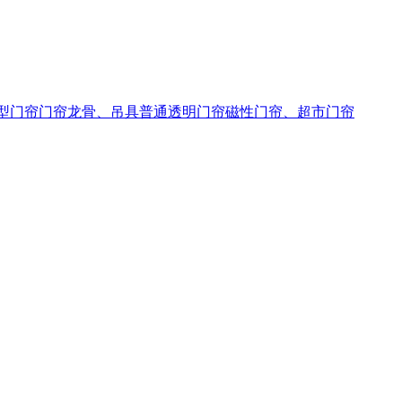
型门帘
门帘龙骨、吊具
普通透明门帘
磁性门帘、超市门帘