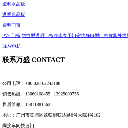
透明水晶板
透明水晶板
透明门帘
PVC门帘|防虫型透明门帘
冷库专用门帘
抗静电型门帘
抗紫外线
SEW电机
联系万盛 CONTACT
公司电话：+86-020-62243188
销售热线：
13660108455 13925000755
售后维修：15811881562
地址：广州市黄埔区荔联街联达路8号大院4号102
焊接车间快速门