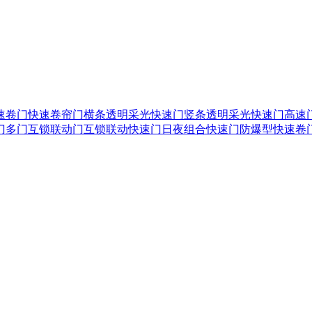
速卷门
快速卷帘门
横条透明采光快速门
竖条透明采光快速门
高速
门
多门互锁联动门
互锁联动快速门
日夜组合快速门
防爆型快速卷