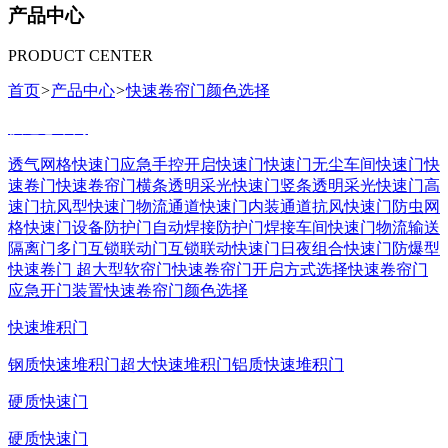
产品中心
PRODUCT CENTER
首页
>
产品中心
>
快速卷帘门颜色选择
快速卷帘门
透气网格快速门
应急手控开启快速门
快速门
无尘车间快速门
快
速卷门
快速卷帘门
横条透明采光快速门
竖条透明采光快速门
高
速门
抗风型快速门
物流通道快速门
内装通道抗风快速门
防虫网
格快速门
设备防护门
自动焊接防护门
焊接车间快速门
物流输送
隔离门
多门互锁联动门
互锁联动快速门
日夜组合快速门
防爆型
快速卷门
超大型软帘门
快速卷帘门开启方式选择
快速卷帘门
应急开门装置
快速卷帘门颜色选择
快速堆积门
钢质快速堆积门
超大快速堆积门
铝质快速堆积门
硬质快速门
硬质快速门