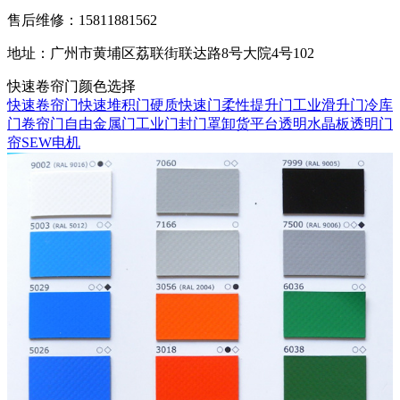
售后维修：15811881562
地址：广州市黄埔区荔联街联达路8号大院4号102
快速卷帘门颜色选择
快速卷帘门
快速堆积门
硬质快速门
柔性提升门
工业滑升门
冷库
门
卷帘门
自由金属门
工业门封门罩
卸货平台
透明水晶板
透明门
帘
SEW电机