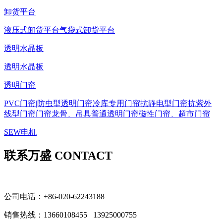
卸货平台
液压式卸货平台
气袋式卸货平台
透明水晶板
透明水晶板
透明门帘
PVC门帘|防虫型透明门帘
冷库专用门帘
抗静电型门帘
抗紫外
线型门帘
门帘龙骨、吊具
普通透明门帘
磁性门帘、超市门帘
SEW电机
联系万盛 CONTACT
公司电话：+86-020-62243188
销售热线：
13660108455 13925000755