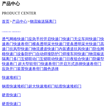
产品中心
PRODUCT CENTER
首页
>
产品中心
>
物流输送隔离门
快速卷帘门
透气网格快速门
应急手控开启快速门
快速门
无尘车间快速门
快
速卷门
快速卷帘门
横条透明采光快速门
竖条透明采光快速门
高
速门
抗风型快速门
物流通道快速门
内装通道抗风快速门
防虫网
格快速门
设备防护门
自动焊接防护门
焊接车间快速门
物流输送
隔离门
多门互锁联动门
互锁联动快速门
日夜组合快速门
防爆型
快速卷门
超大型软帘门
快速卷帘门开启方式选择
快速卷帘门
应急开门装置
快速卷帘门颜色选择
快速堆积门
钢质快速堆积门
超大快速堆积门
铝质快速堆积门
硬质快速门
硬质快速门