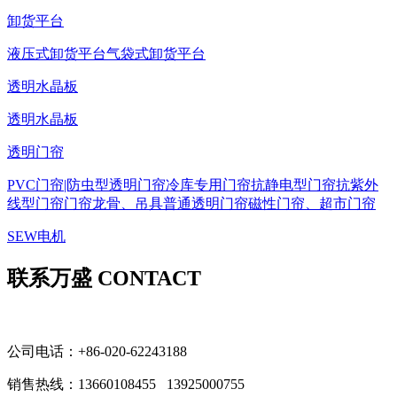
卸货平台
液压式卸货平台
气袋式卸货平台
透明水晶板
透明水晶板
透明门帘
PVC门帘|防虫型透明门帘
冷库专用门帘
抗静电型门帘
抗紫外
线型门帘
门帘龙骨、吊具
普通透明门帘
磁性门帘、超市门帘
SEW电机
联系万盛 CONTACT
公司电话：+86-020-62243188
销售热线：
13660108455 13925000755