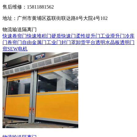
售后维修：15811881562
地址：广州市黄埔区荔联街联达路8号大院4号102
物流输送隔离门
快速卷帘门
快速堆积门
硬质快速门
柔性提升门
工业滑升门
冷库
门
卷帘门
自由金属门
工业门封门罩
卸货平台
透明水晶板
透明门
帘
SEW电机