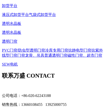
卸货平台
液压式卸货平台
气袋式卸货平台
透明水晶板
透明水晶板
透明门帘
PVC门帘|防虫型透明门帘
冷库专用门帘
抗静电型门帘
抗紫外
线型门帘
门帘龙骨、吊具
普通透明门帘
磁性门帘、超市门帘
SEW电机
联系万盛 CONTACT
公司电话：+86-020-62243188
销售热线：
13660108455 13925000755