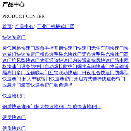
产品中心
PRODUCT CENTER
首页
>
产品中心
>
工业门机械式门罩
快速卷帘门
透气网格快速门
应急手控开启快速门
快速门
无尘车间快速门
快
速卷门
快速卷帘门
横条透明采光快速门
竖条透明采光快速门
高
速门
抗风型快速门
物流通道快速门
内装通道抗风快速门
防虫网
格快速门
设备防护门
自动焊接防护门
焊接车间快速门
物流输送
隔离门
多门互锁联动门
互锁联动快速门
日夜组合快速门
防爆型
快速卷门
超大型软帘门
快速卷帘门开启方式选择
快速卷帘门
应急开门装置
快速卷帘门颜色选择
快速堆积门
钢质快速堆积门
超大快速堆积门
铝质快速堆积门
硬质快速门
硬质快速门