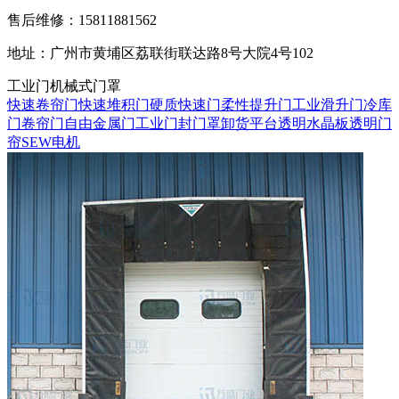
售后维修：15811881562
地址：广州市黄埔区荔联街联达路8号大院4号102
工业门机械式门罩
快速卷帘门
快速堆积门
硬质快速门
柔性提升门
工业滑升门
冷库
门
卷帘门
自由金属门
工业门封门罩
卸货平台
透明水晶板
透明门
帘
SEW电机