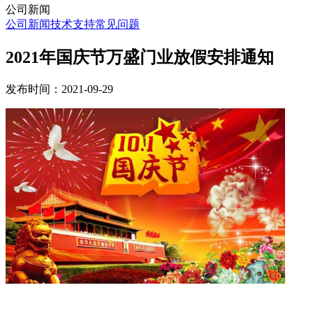
公司新闻
公司新闻
技术支持
常见问题
2021年国庆节万盛门业放假安排通知
发布时间：2021-09-29