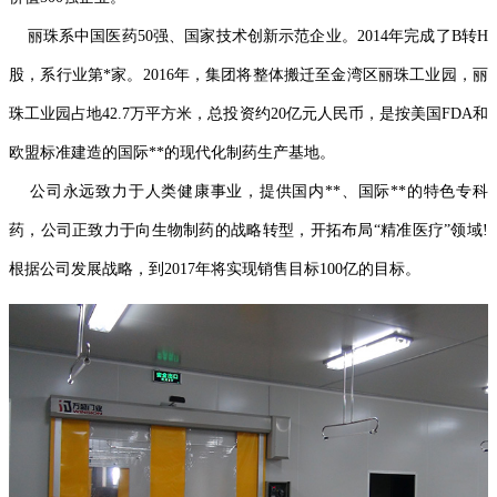
丽珠系中国医药50强、国家技术创新示范企业。2014年完成了B转H
股，系行业第*家。2016年，集团将整体搬迁至金湾区丽珠工业园，丽
珠工业园占地42.7万平方米，总投资约20亿元人民币，是按美国FDA和
欧盟标准建造的国际**的现代化制药生产基地。
公司永远致力于人类健康事业，提供国内**、国际**的特色专科
药，公司正致力于向生物制药的战略转型，开拓布局“精准医疗”领域!
根据公司发展战略，到2017年将实现销售目标100亿的目标。