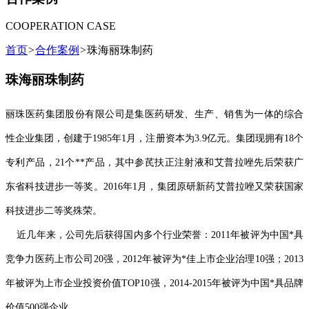
COOPERATION CASE
首页
>
合作案例
>
珠海丽珠制药
珠海丽珠制药
丽珠医药集团股份有限公司是集医药研发、生产、销售为一体的综合
性企业集团，创建于1985年1月，注册资本为3.9亿元。集团现拥有18个
专利产品，21个**产品，其中参芪扶正注射液和艾普拉唑先后荣获广
东省科技进步一等奖。2016年1月，集团原研新药艾普拉唑又荣获国家
科技进步二等奖殊荣。
近几年来，公司先后获得国内多个行业荣誉：2011年被评为中国*具
竞争力医药上市公司20强，2012年被评为*佳上市企业治理10强；2013
年被评为上市企业投资价值TOP10强，2014-2015年被评为中国*具品牌
价值500强企业。