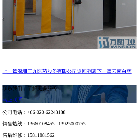
上一篇
深圳三九医药股份有限公司
返回列表
下一篇
云南白药
联系我们，了解更多服务
马上联系
公司电话：+86-020-62243188
销售热线：
13660108455 13925000755
售后维修：15811881562